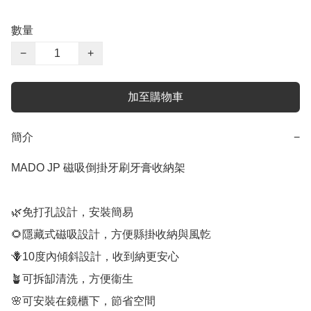
數量
−
+
加至購物車
簡介
−
MADO JP 磁吸倒掛牙刷牙膏收納架

🌿免打孔設計，安裝簡易

🌻隱藏式磁吸設計，方便縣掛收納與風亁

🪻10度內傾斜設計，收到納更安心

🪴可拆缷清洗，方便衞生

🌸可安裝在鏡櫃下，節省空間
