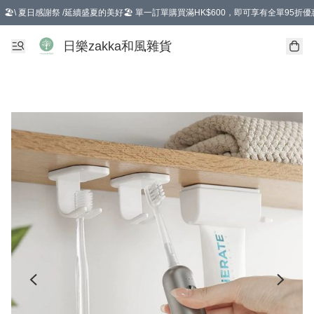
🏖️\ 夏日感謝祭 /延續盛夏的美好🏖️ 單一訂單購買滿HK$600，即可享有全單95折優
選擇GoGoX住宅/工商地址配送，單一訂單消費購物滿HK$680(折扣後），可享有
日樂zakka和風雜貨