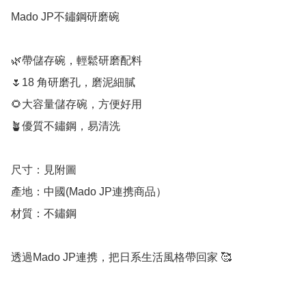
Mado JP不鏽鋼研磨碗

🌿帶儲存碗，輕鬆研磨配料

🌷18 角研磨孔，磨泥細膩

🌻大容量儲存碗，方便好用

🪴優質不鏽鋼，易清洗

尺寸：見附圖

產地：中國(Mado JP連携商品）

材質：不鏽鋼

透過Mado JP連携，把日系生活風格帶回家 🥰