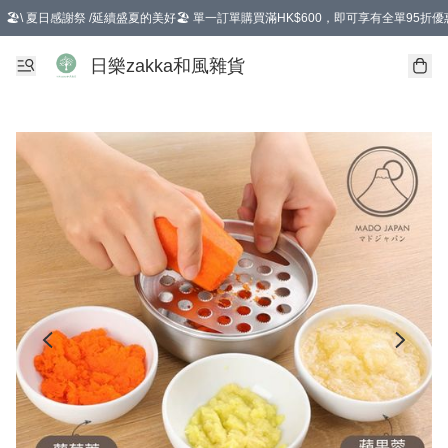
🏖️\ 夏日感謝祭 /延續盛夏的美好🏖️ 單一訂單購買滿HK$600，即可享有全單95折優
選擇GoGoX住宅/工商地址配送，單一訂單消費購物滿HK$680(折扣後），可享有
日樂zakka和風雜貨