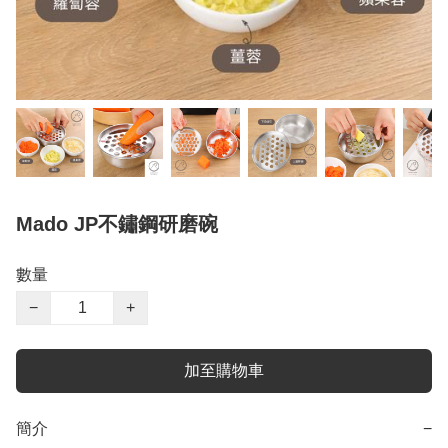
Mado JP不鏽鋼研磨碗
數量
−
+
加至購物車
簡介
−