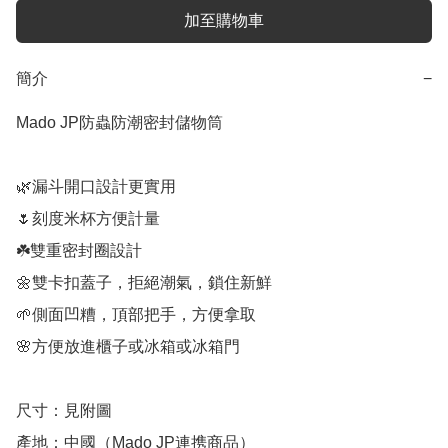
加至購物車
簡介
−
Mado JP防蟲防潮密封儲物筒

🌿漏斗開口設計更實用

🌷刻度米杯方便計量

☘️雙重密封圈設計

🌼雙卡扣蓋子，拒絕潮氣，鎖住新鮮

🌱側面凹糟，頂部把手，方便拿取

🌸方便放進櫃子或冰箱或冰箱門

尺寸：見附圖

產地：中國（Mado JP連携商品）
