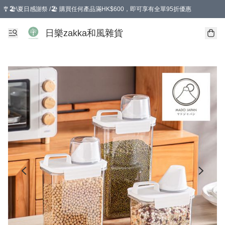
🎐🏖️\夏日感謝祭 /🏖️ 購買任何產品滿HK$600，即可享有全單95折優惠
選擇GoGoX住宅/工商地址配送，單一訂單消費購物滿HK$680(折扣後），可享有
日樂zakka和風雜貨