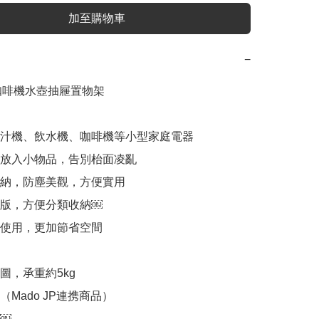
加至購物車
−
P 咖啡機水壺抽屜置物架

榨汁機、飲水機、咖啡機等小型家庭電器

合放入小物品，告別枱面凌亂

收納，防塵美觀，方便實用

隔版，方便分類收納￼

加使用，更加節省空間

，𠄘重約5kg

Mado JP連携商品）

￼
