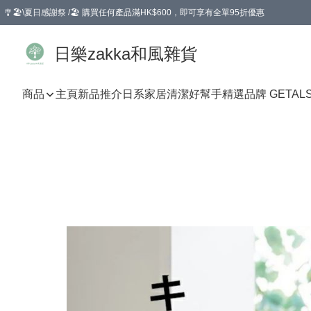
🎐🏖️\夏日感謝祭 /🏖️ 購買任何產品滿HK$600，即可享有全單95折優惠
選擇GoGoX住宅/工商地址配送，單一訂單消費購物滿HK$680(折扣後），可享有
日樂zakka和風雜貨
商品
主頁
新品推介
日系家居清潔好幫手
精選品牌 GETAL