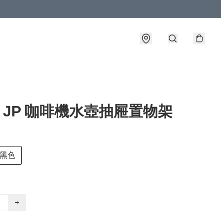
o JP 咖啡機水壺抽屜置物架
黑色
+