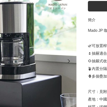
簡介
Mado J
🌿可放置
🌷抽屜適
🌻抽屜式
🪴內置分
🪻多個疊
尺寸：見附圖
產地：中國（
材質：碳鋼