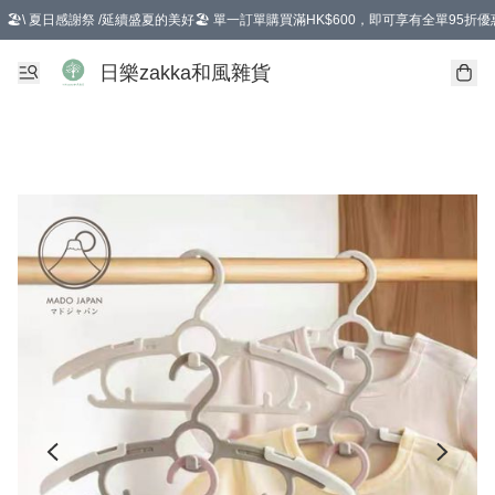
🏖️\ 夏日感謝祭 /延續盛夏的美好🏖️ 單一訂單購買滿HK$600，即可享有全單95折優
選擇GoGoX住宅/工商地址配送，單一訂單消費購物滿HK$680(折扣後），可享有
日樂zakka和風雜貨