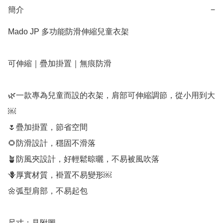
簡介
−
Mado JP 多功能防滑伸縮兒童衣架

可伸縮｜疊加掛置｜無痕防滑

🌿一款專為兒童而設的衣架，肩部可伸縮調節，從小用到大
￼

🌷疊加掛置，節省空間

🌻防滑設計，穩固不滑落

🪴防風夾設計，好輕鬆晾曬，不易被風吹落

🪻厚實材質，褂置不易變形￼

🌼弧型肩部，不易起包

尺寸：見附圖
