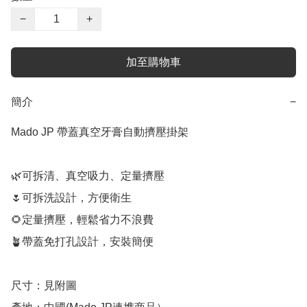
−
+
加至購物車
簡介
−
Mado JP 帶蓋真空牙膏自動擠壓掛架

🌿可拆清、真空吸力、定量擠壓

🌷可拆洗設計，方便衛生

🌻定量擠壓，輕鬆省力不浪費

🪴帶蓋免打孔設計，安裝簡便

尺寸：見附圖
