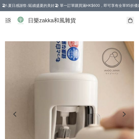
🏖️\ 夏日感謝祭 /延續盛夏的美好🏖️ 單一訂單購買滿HK$600，即可享有全單95折優
選擇GoGoX住宅/工商地址配送，單一訂單消費購物滿HK$680(折扣後），可享有
日樂zakka和風雜貨