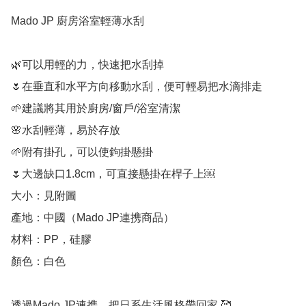
Mado JP 廚房浴室輕薄水刮

🌿可以用輕的力，快速把水刮掉

🌷在垂直和水平方向移動水刮，便可輕易把水滴排走

🌱建議將其用於廚房/窗戶/浴室清潔

🌸水刮輕薄，易於存放

🌱附有掛孔，可以使鉤掛懸掛

🌷大邊缺口1.8cm，可直接懸掛在桿子上￼

大小：見附圖

產地：中國（Mado JP連携商品）

材料：PP，硅膠

顏色：白色

透過Mado JP連携，把日系生活風格帶回家 🥰