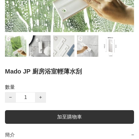
Mado JP 廚房浴室輕薄水刮
數量
−
+
加至購物車
簡介
−