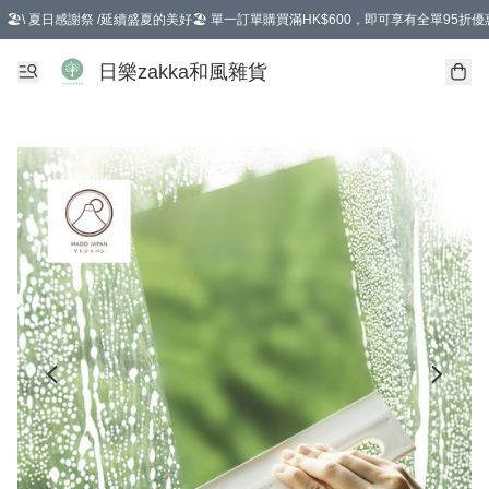
🏖️\ 夏日感謝祭 /延續盛夏的美好🏖️ 單一訂單購買滿HK$600，即可享有全單95折優
選擇GoGoX住宅/工商地址配送，單一訂單消費購物滿HK$680(折扣後），可享有
日樂zakka和風雜貨