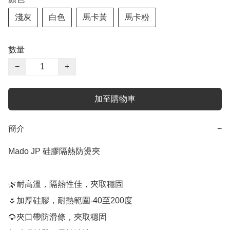
淺灰
白色
馬卡黃
馬卡粉
數量
−
+
加至購物車
簡介
−
Mado JP 硅膠隔熱防燙夾

🌿耐高溫，隔熱性佳，夾取穩固

🌷加厚硅膠，耐熱範圍-40至200度

🌻夾口帶防滑條，夾取穩固
