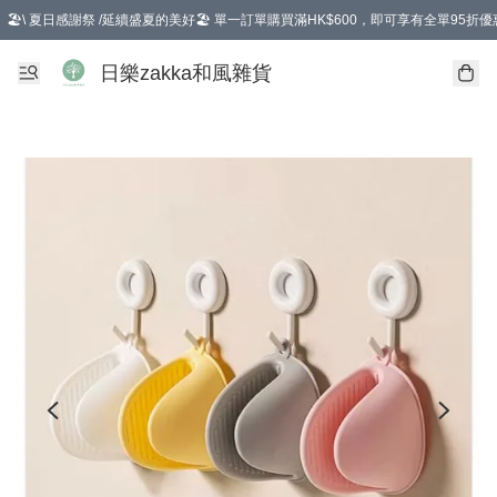
🏖️\ 夏日感謝祭 /延續盛夏的美好🏖️ 單一訂單購買滿HK$600，即可享有全單95折優
選擇GoGoX住宅/工商地址配送，單一訂單消費購物滿HK$680(折扣後），可享有
日樂zakka和風雜貨