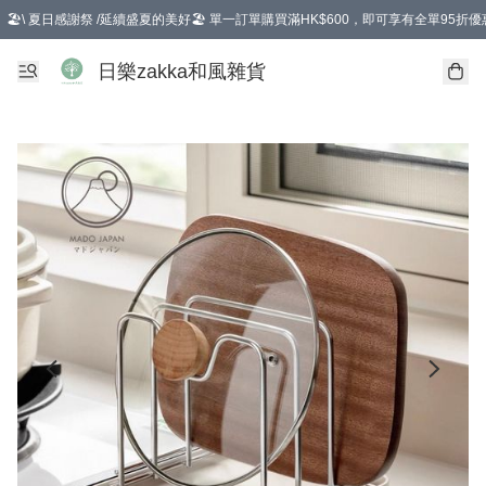
🏖️\ 夏日感謝祭 /延續盛夏的美好🏖️ 單一訂單購買滿HK$600，即可享有全單95折優
選擇GoGoX住宅/工商地址配送，單一訂單消費購物滿HK$680(折扣後），可享有
日樂zakka和風雜貨