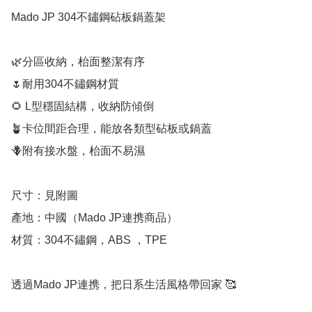
Mado JP 304不鏽鋼砧板鍋蓋架

🌿分區收納，枱面整潔有序

🌷耐用304不鏽鋼材質

🌻 L型穩固結構，收納防傾倒

🪴卡位間距合理，能放各類型砧板或鍋蓋

🪻附有接水盤，枱面不易濕

尺寸：見附圖

產地：中國（Mado JP連携商品）

材質：304不鏽鋼，ABS ，TPE

透過Mado JP連携，把日系生活風格帶回家 🥰