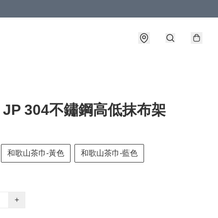
o JP 304不鏽鋼高低抹布架
和歌山茶巾-黃色
和歌山茶巾-藍色
+