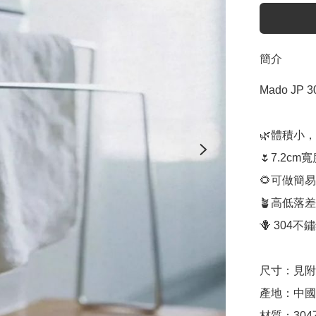
簡介
Mado JP
🌿體積小
🌷7.2
🌻可做簡易
🪴高低落
🪻 304
尺寸：見附
產地：中國（
材質：304