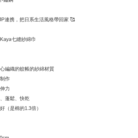
 JP連携，把日系生活風格帶回家 🥰

aya七縫紗綿巾

精心編織的蚊帳的紗綿材質

制作

伸力

軟、蓬鬆、快乾

好（是棉的1.3倍）
