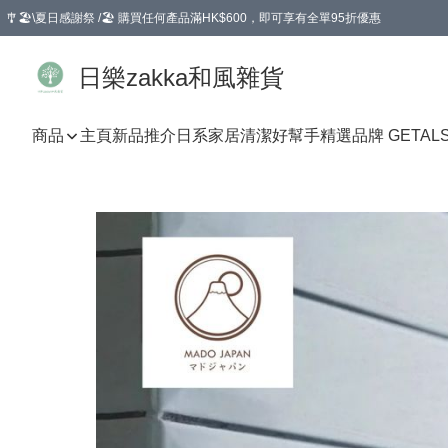
🎐🏖️\夏日感謝祭 /🏖️ 購買任何產品滿HK$600，即可享有全單95折優惠
選擇GoGoX住宅/工商地址配送，單一訂單消費購物滿HK$680(折扣後），可享有
日樂zakka和風雜貨
商品
主頁
新品推介
日系家居清潔好幫手
精選品牌 GETAL