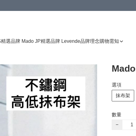
免運費優惠
S
精選品牌 Mado JP
精選品牌 Levende
品牌理念
購物需知
Mad
選項
抹布架
數量
−