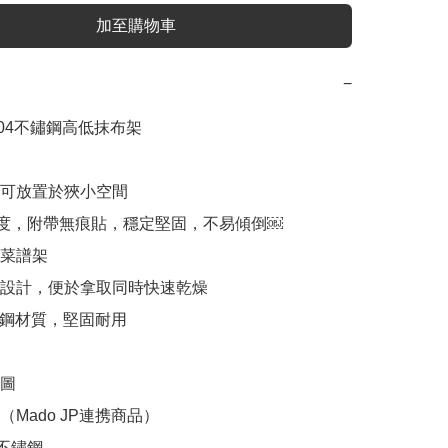
加至購物車
−
 304不鏽鋼高低抹布架

，可放置於狹小空間

cm寬度，附帶無痕貼，穩定堅固，不易傾倒￼

菜譜架

差設計，便於拿取同時快速乾燥

不鏽鋼材質，堅固耐用

圖

Mado JP連携商品）

不鏽鋼
