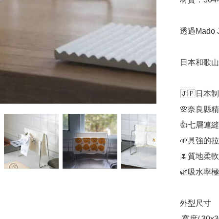
透過Mado
日本和歌山K
🇯🇵日本制

🌸奈良縣
👍七層連縫
🌱具強的拉
🌷質地柔
🌿吸水率極
外型尺寸

 寬度/ 30x30cm
